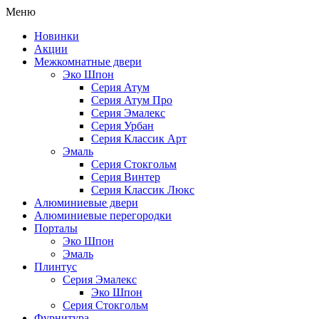
Меню
Новинки
Акции
Межкомнатные двери
Эко Шпон
Серия Атум
Серия Атум Про
Серия Эмалекс
Серия Урбан
Серия Классик Арт
Эмаль
Серия Стокгольм
Серия Винтер
Серия Классик Люкс
Алюминиевые двери
Алюминиевые перегородки
Порталы
Эко Шпон
Эмаль
Плинтус
Серия Эмалекс
Эко Шпон
Серия Стокгольм
Фурнитура