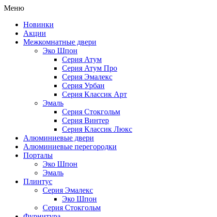
Меню
Новинки
Акции
Межкомнатные двери
Эко Шпон
Серия Атум
Серия Атум Про
Серия Эмалекс
Серия Урбан
Серия Классик Арт
Эмаль
Серия Стокгольм
Серия Винтер
Серия Классик Люкс
Алюминиевые двери
Алюминиевые перегородки
Порталы
Эко Шпон
Эмаль
Плинтус
Серия Эмалекс
Эко Шпон
Серия Стокгольм
Фурнитура