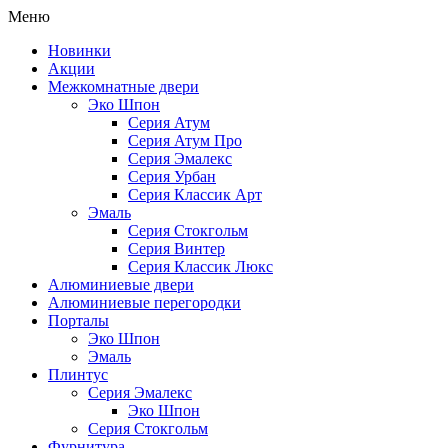
Меню
Новинки
Акции
Межкомнатные двери
Эко Шпон
Серия Атум
Серия Атум Про
Серия Эмалекс
Серия Урбан
Серия Классик Арт
Эмаль
Серия Стокгольм
Серия Винтер
Серия Классик Люкс
Алюминиевые двери
Алюминиевые перегородки
Порталы
Эко Шпон
Эмаль
Плинтус
Серия Эмалекс
Эко Шпон
Серия Стокгольм
Фурнитура