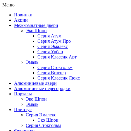
Меню
Новинки
Акции
Межкомнатные двери
Эко Шпон
Серия Атум
Серия Атум Про
Серия Эмалекс
Серия Урбан
Серия Классик Арт
Эмаль
Серия Стокгольм
Серия Винтер
Серия Классик Люкс
Алюминиевые двери
Алюминиевые перегородки
Порталы
Эко Шпон
Эмаль
Плинтус
Серия Эмалекс
Эко Шпон
Серия Стокгольм
Фурнитура