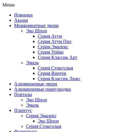
Меню
Новинки
Акции
Межкомнатные двери
Эко Шпон
Серия Атум
Серия Атум Про
Серия Эмалекс
Серия Урбан
Серия Классик Арт
Эмаль
Серия Стокгольм
Серия Винтер
Серия Классик Люкс
Алюминиевые двери
Алюминиевые перегородки
Порталы
Эко Шпон
Эмаль
Плинтус
Серия Эмалекс
Эко Шпон
Серия Стокгольм
Фурнитура