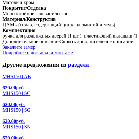
Матовый хром
Покрытие/Отделка
Многослойное гальваническое
Материал/Конструктив
ЦАМ - (сплав, содержащий цинк, алюминий и медь)
Комплектация
ручка для раздвижных дверей (1 шт.), пластиковый вкладыш (1
Дополнительное описание
Скрыть дополнительное описание
Закажите замер
Подробнее о доставке и монтаже
Другие предложения из
раздела
MHS150 | AB
620.00
руб.
MHS150 | SC
620.00
руб.
MHS150 | SG
620.00
руб.
MHS150 | SN
620.00
руб.