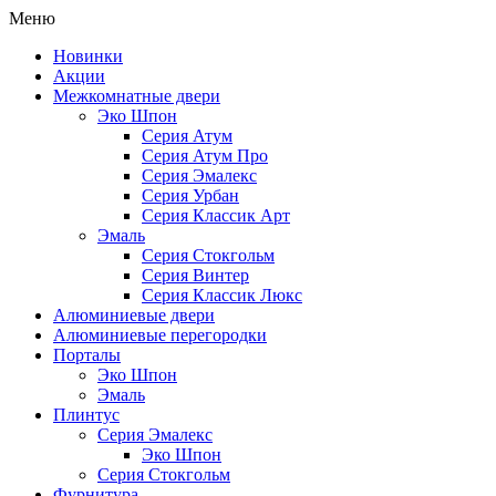
Меню
Новинки
Акции
Межкомнатные двери
Эко Шпон
Серия Атум
Серия Атум Про
Серия Эмалекс
Серия Урбан
Серия Классик Арт
Эмаль
Серия Стокгольм
Серия Винтер
Серия Классик Люкс
Алюминиевые двери
Алюминиевые перегородки
Порталы
Эко Шпон
Эмаль
Плинтус
Серия Эмалекс
Эко Шпон
Серия Стокгольм
Фурнитура