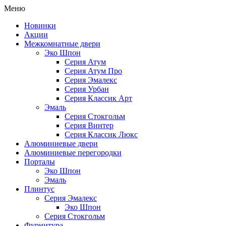
Меню
Новинки
Акции
Межкомнатные двери
Эко Шпон
Серия Атум
Серия Атум Про
Серия Эмалекс
Серия Урбан
Серия Классик Арт
Эмаль
Серия Стокгольм
Серия Винтер
Серия Классик Люкс
Алюминиевые двери
Алюминиевые перегородки
Порталы
Эко Шпон
Эмаль
Плинтус
Серия Эмалекс
Эко Шпон
Серия Стокгольм
Фурнитура