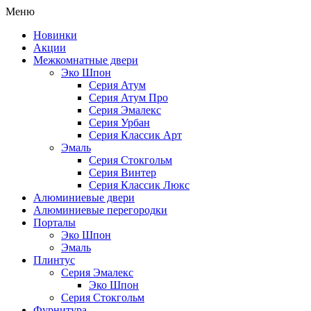
Меню
Новинки
Акции
Межкомнатные двери
Эко Шпон
Серия Атум
Серия Атум Про
Серия Эмалекс
Серия Урбан
Серия Классик Арт
Эмаль
Серия Стокгольм
Серия Винтер
Серия Классик Люкс
Алюминиевые двери
Алюминиевые перегородки
Порталы
Эко Шпон
Эмаль
Плинтус
Серия Эмалекс
Эко Шпон
Серия Стокгольм
Фурнитура