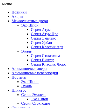
Меню
Новинки
Акции
Межкомнатные двери
Эко Шпон
Серия Атум
Серия Атум Про
Серия Эмалекс
Серия Урбан
Серия Классик Арт
Эмаль
Серия Стокгольм
Серия Винтер
Серия Классик Люкс
Алюминиевые двери
Алюминиевые перегородки
Порталы
Эко Шпон
Эмаль
Плинтус
Серия Эмалекс
Эко Шпон
Серия Стокгольм
Фурнитура