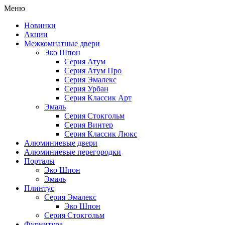
Меню
Новинки
Акции
Межкомнатные двери
Эко Шпон
Серия Атум
Серия Атум Про
Серия Эмалекс
Серия Урбан
Серия Классик Арт
Эмаль
Серия Стокгольм
Серия Винтер
Серия Классик Люкс
Алюминиевые двери
Алюминиевые перегородки
Порталы
Эко Шпон
Эмаль
Плинтус
Серия Эмалекс
Эко Шпон
Серия Стокгольм
Фурнитура