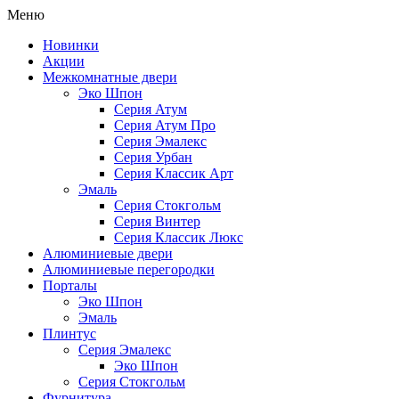
Меню
Новинки
Акции
Межкомнатные двери
Эко Шпон
Серия Атум
Серия Атум Про
Серия Эмалекс
Серия Урбан
Серия Классик Арт
Эмаль
Серия Стокгольм
Серия Винтер
Серия Классик Люкс
Алюминиевые двери
Алюминиевые перегородки
Порталы
Эко Шпон
Эмаль
Плинтус
Серия Эмалекс
Эко Шпон
Серия Стокгольм
Фурнитура