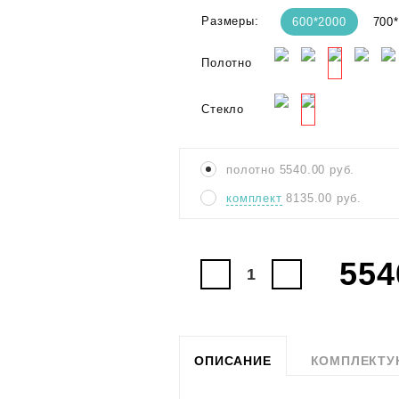
Размеры:
600*2000
700
Полотно
Стекло
полотно
5540.00
руб.
комплект
8135.00
руб.
554
ОПИСАНИЕ
КОМПЛЕКТ