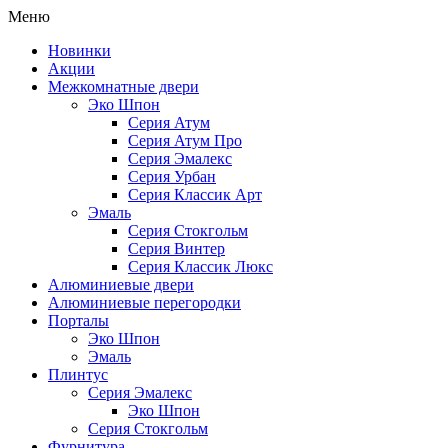
Меню
Новинки
Акции
Межкомнатные двери
Эко Шпон
Серия Атум
Серия Атум Про
Серия Эмалекс
Серия Урбан
Серия Классик Арт
Эмаль
Серия Стокгольм
Серия Винтер
Серия Классик Люкс
Алюминиевые двери
Алюминиевые перегородки
Порталы
Эко Шпон
Эмаль
Плинтус
Серия Эмалекс
Эко Шпон
Серия Стокгольм
Фурнитура