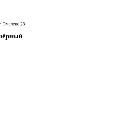
>
Эмалекс 28
 чёрный