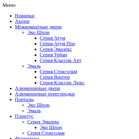
Меню
Новинки
Акции
Межкомнатные двери
Эко Шпон
Серия Атум
Серия Атум Про
Серия Эмалекс
Серия Урбан
Серия Классик Арт
Эмаль
Серия Стокгольм
Серия Винтер
Серия Классик Люкс
Алюминиевые двери
Алюминиевые перегородки
Порталы
Эко Шпон
Эмаль
Плинтус
Серия Эмалекс
Эко Шпон
Серия Стокгольм
Фурнитура